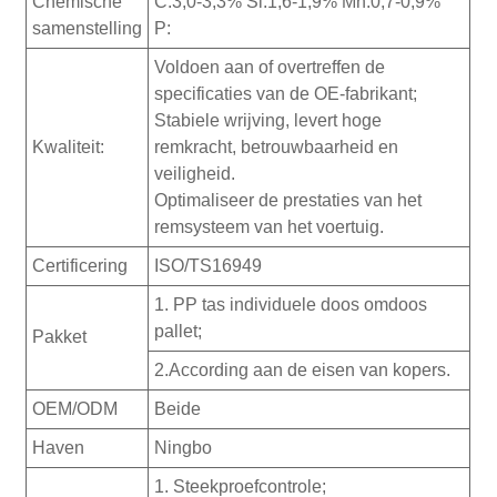
Chemische
C:3,0-3,3% Si:1,6-1,9% Mn:0,7-0,9%
samenstelling
P:
Voldoen aan of overtreffen de
specificaties van de OE-fabrikant;
Stabiele wrijving, levert hoge
Kwaliteit:
remkracht, betrouwbaarheid en
veiligheid.
Optimaliseer de prestaties van het
remsysteem van het voertuig.
Certificering
ISO/TS16949
1. PP tas individuele doos omdoos
pallet;
Pakket
2.According aan de eisen van kopers.
OEM/ODM
Beide
Haven
Ningbo
1. Steekproefcontrole;