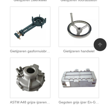
Gietijzeren zwenkwiel
Gietijzeren voorassteun
Gietijzeren gasfornuisbrander
Gietijzeren handwiel
ASTM A48 grijze ijzeren gietdelen
Gegoten grijs ijzer En-GJL-250 gietstukken